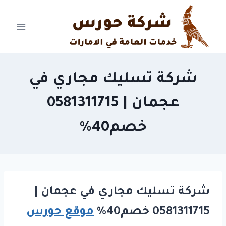
Ski
t
conten
شركة تسليك مجاري في
عجمان | 0581311715
خصم40%
شركة تسليك مجاري في عجمان |
0581311715 خصم40%
موقع حورس