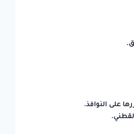
ق.
 على النوافذ.
لقطني.