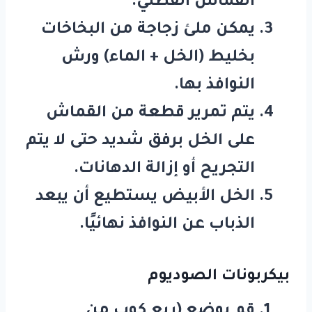
القماش القطني.
يمكن ملئ زجاجة من البخاخات
بخليط (الخل + الماء) ورش
النوافذ بها.
يتم تمرير قطعة من القماش
على الخل برفق شديد حتى لا يتم
التجريح أو إزالة الدهانات.
الخل الأبيض يستطيع أن يبعد
الذباب عن النوافذ نهائيًا.
بيكربونات الصوديوم
قم بوضع (ربع كوب من