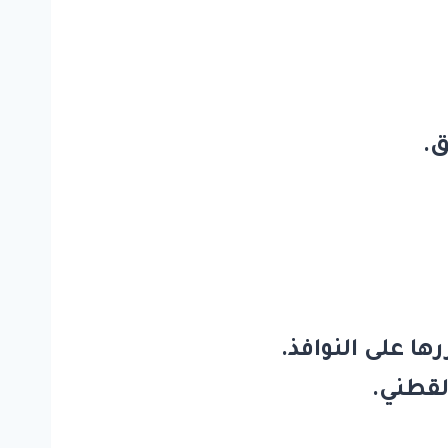
ق.
 على النوافذ.
لقطني.