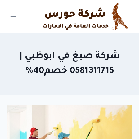
Ski
t
conten
شركة صبغ في ابوظبي |
0581311715 خصم40%