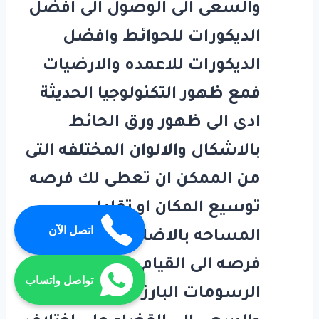
والسعى الى الوصول الى افضل
الديكورات للحوائط وافضل
الديكورات للاعمده والارضيات
فمع ظهور التكنولوجيا الحديثة
ادى الى ظهور ورق الحائط
بالاشكال والالوان المختلفه التى
من الممكن ان تعطى لك فرصه
توسيع المكان او تقليل
اتصل الآن
المساحه بالاضافة الى اعطاء
فرصه الى القيام بوضع
تواصل واتساب
الرسومات البارزة فى الحوائط