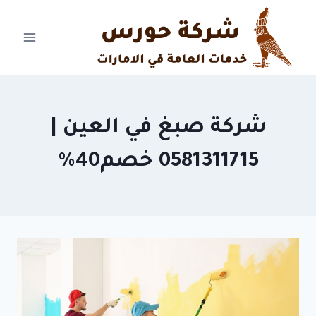
Ski
t
conten
شركة صبغ في العين |
0581311715 خصم40%