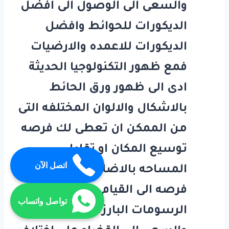
والسعى الى الوصول الى افضل
الديكورات للحوائط وافضل
الديكورات للاعمده والارضيات
فمع ظهور التكنولوجيا الحديثة
ادى الى ظهور ورق الحائط
بالاشكال والالوان المختلفه التى
من الممكن ان تعطى لك فرصه
توسيع المكان او تقليل
اتصل الآن
المساحه بالاضافة الى اعطاء
فرصه الى القيام بوضع
تواصل واتساب
الرسومات البارزة فى الحوائط