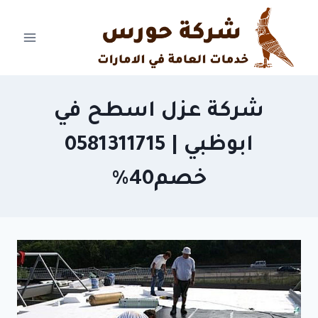
Ski
t
conten
شركة عزل اسطح في
ابوظبي | 0581311715
خصم40%