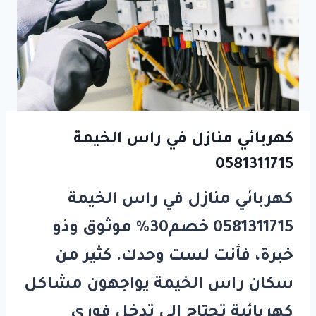
كهربائي منازل في
راس الخيمة
0581311715
كهربائي منازل في راس الخيمة
0581311715 خصم30% موثوق وذو
خبرة، فأنت لست وحدك. كثير من
سكان راس الخيمة يواجهون مشاكل
كهربائية تحتاج إلى تدخل فوري