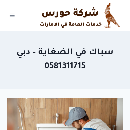
Ski
t
conten
سباك في الضغاية – دبي
0581311715