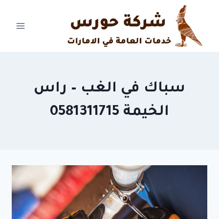
Ski
t
conten
سباك في الغب – راس
الخيمة 0581311715