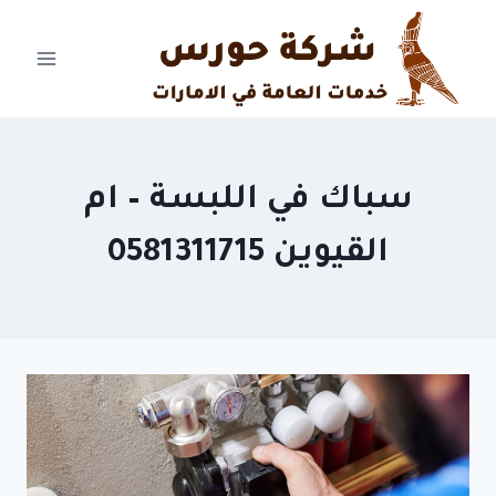
Ski
t
conten
سباك في اللبسة – ام
القيوين 0581311715