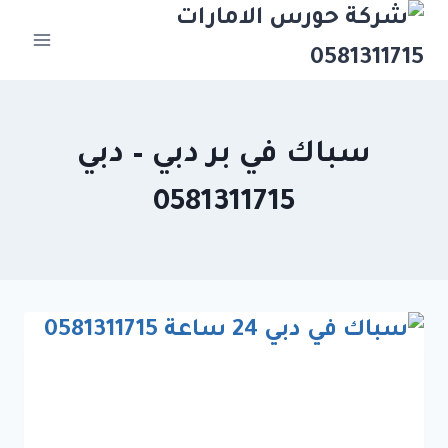
Ski
t
conten
سباك في بر دبي – دبي
0581311715