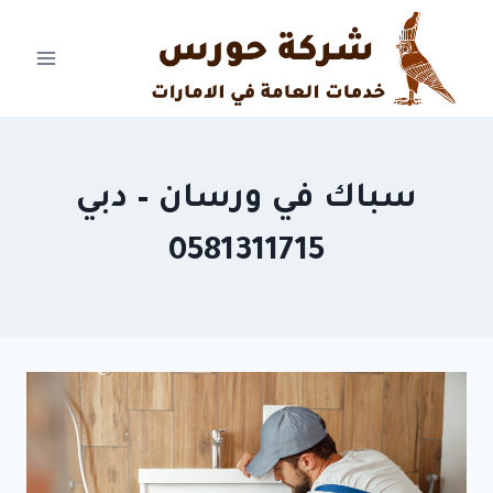
Ski
t
conten
سباك في ورسان – دبي
0581311715