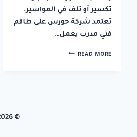
تكسير أو تلف في المواسير.
تعتمد شركة حورس على طاقم
فني مدرب يعمل…
شركة
READ MORE
تسليك
مجاري
في
الشارقة
0581311715
© 2026 شركة حورس الامارات 0581311715 جميع الحقوق