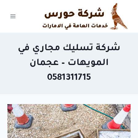
Ski
t
conten
شركة تسليك مجاري في
المويهات – عجمان
0581311715