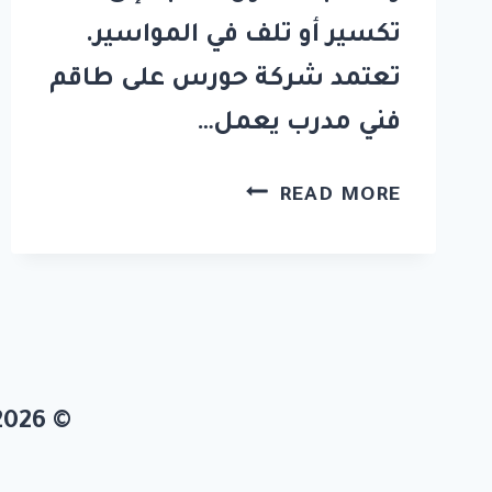
تكسير أو تلف في المواسير.
تعتمد شركة حورس على طاقم
فني مدرب يعمل…
شركة
READ MORE
تسليك
مجاري
في
الفجيرة
0581311715
© 2026 شركة حورس الامارات 0581311715 جميع الحقوق