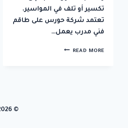
تكسير أو تلف في المواسير.
تعتمد شركة حورس على طاقم
فني مدرب يعمل…
شركة
READ MORE
تسليك
مجاري
في
دبي
0581311715
© 2026 شركة حورس الامارات 0581311715 جميع الحقوق