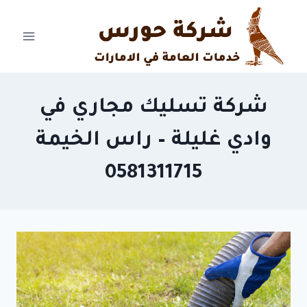
Ski
t
conten
شركة تسليك مجاري في
وادي غليلة – راس الخيمة
0581311715